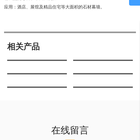
应用：酒店、展馆及精品住宅等大面积的石材幕墙。
相关产品
沙漠风
米兰摩卡
奥斯汀米黄
白沙米黄
葡萄牙米黄
木化石
在线留言