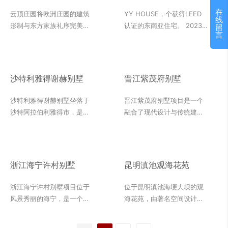
群
在
云顶庄园将欧洲庄园的建筑
YY HOUSE，个获得LEED
线
形制与东方家族礼序完美融
认证的东南亚住宅。 2023
留
言
合。作为南中国全亿元庄园
建筑奖：2023年度佳当代住
社区，2014年“罗博之选
宅设计项目（宿务）
Best of the Best”，厦门云
顶庄园获评“年度具传承价值
沙特利雅得谢赫别墅
晋江紫茂府别墅
庄园奖”，与劳斯劳斯幻影、
湾流G550公务机、宝玑、百
沙特利雅得谢赫别墅坐落于
晋江紫茂府别墅项目是一个
达翡丽等奢侈名品一同荣获
沙特阿拉伯利雅得市，是一
融合了现代设计与传统建筑
全球年度“最佳之最”，这也
座豪华别墅，拥有独特的设
风格的高端别墅项目。该项
是闽南地区的物业首次进入
计和精致的装修。这座别墅
目以其卓越的品质和无可比
该榜单。
位于得谢赫居民区，环境宜
拟的舒适度，吸引了众多追
人，是一处极富盛名的地产
求高品质生活的成功人士的
浙江海宁许村别墅
昆明滇池观海花苑
项目。通过运用白木纹，沙
目光。该项目外墙材料选用
特利雅得谢赫别墅展现出高
了葡萄牙米黄、内装材料选
浙江海宁许村别墅项目位于
位于昆明滇池海埂大坝的观
尚、优雅的风格，彰显出主
用奥特曼米黄和芝麻黑，为
风景秀丽的海宁，是一个融
海花苑，由著名空间设计师
人的品味与身份。白木纹的
紫茂府别墅赋予了一种独特
合了现代设计与传统建筑风
车元斌亲自操刀设计。花苑
应用不仅提升了室内空间的
的贵族气质、添了一份恒久
格的高端别墅项目。葡萄牙
内所有图案或人物雕刻基本