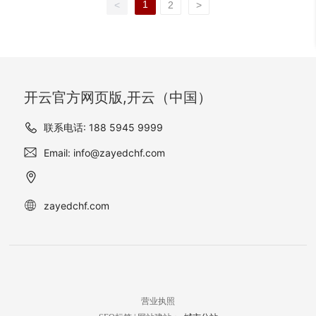
整体质感，更为别墅增添了
的美感。
1
<
2
>
米黄，作为该项目外墙材料
都是先手绘后纯人工雕刻订
一份独特的韵味和现代感。
的选择，为许村别墅赋予了
制而成。所有雕花都取自业
一种独特的贵族气质。这种
主身份地位及家族文化传承
金黄色的外墙材料，不仅提
内涵，数字上及比例有特殊
升了别墅的整体外观美感，
设计，堪称私人豪宅中的经
更彰显了业主的高贵身份和
典之作。 本项目中，外墙采
开云官方网页版,开云（中国）
品味。
用了天然石材葡萄牙米黄，
葡萄牙米黄装饰的欧式别墅
联系电话: 188 5945 9999
外观显得豪华大气，在墙
Email: info@zayedchf.com
面、窗户、窗顶和屋檐等处
有精细的雕花装饰，尽显豪
华气势。美轮美奂的外墙搭
配上窗玻璃使得建筑外观看
zayedchf.com
上去更为生动，整体营造了
一种典雅、浪漫的氛围。
营业执照