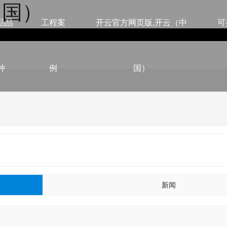
中国）
品品
工程案
开云官方网页版,开云（中
可
种
例
国）
新闻