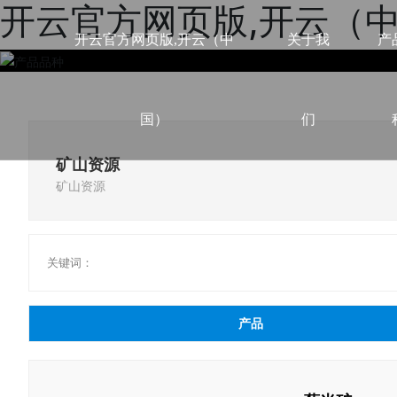
开云官方网页版,开云（
开云官方网页版,开云（中
关于我
产
国）
们
矿山资源
矿山资源
关键词：
产品