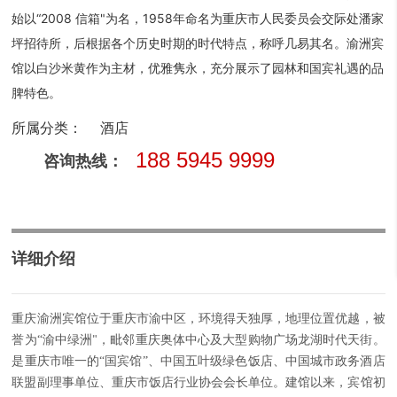
始以“2008 信箱"为名，1958年命名为重庆市人民委员会交际处潘家
坪招待所，后根据各个历史时期的时代特点，称呼几易其名。渝洲宾
馆以白沙米黄作为主材，优雅隽永，充分展示了园林和国宾礼遇的品
脾特色。
所属分类：
酒店
188 5945 9999
咨询热线：
详细介绍
重庆渝洲宾馆位于重庆市渝中区，环境得天独厚，地理位置优越，被
誉为
“渝中绿洲
，毗邻重庆奥体中心及大型购物广场龙湖时代天街。
"
是重庆市唯一的“国宾馆”、中国五叶级绿色饭店、中国城市政务酒店
联盟副理事单位、重庆市饭店行业协会会长单位。建馆以来，宾馆初