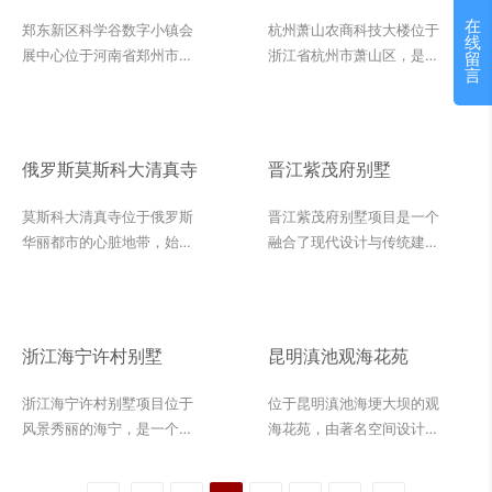
镇会展中心
在
郑东新区科学谷数字小镇会
杭州萧山农商科技大楼位于
线
展中心位于河南省郑州市郑
浙江省杭州市萧山区，是农
留
言
东新区，是一个集会展、商
商银行的重要业务和技术中
务、科技展示等功能于一体
心，致力于为区域经济发展
的综合性建筑项目。会展中
提供强有力的金融支持。在
心地处郑东新区核心地带，
内部装修方面，杭州萧山农
俄罗斯莫斯科大清真寺
晋江紫茂府别墅
交通便利，附近配套设施齐
商科技大楼采用了多种材
全，是郑州市重要的会展场
料，其中莎安娜米黄、罗马
莫斯科大清真寺位于俄罗斯
晋江紫茂府别墅项目是一个
馆之一。会展中心的设计风
洞和雅士白是三种主要的装
华丽都市的心脏地带，始建
融合了现代设计与传统建筑
格现代简约，注重功能性和
饰材料。这些高质量的石材
于1904年，面积1.9万平方
风格的高端别墅项目。该项
实用性，同时兼顾环保和可
材料的应用，不仅提升了杭
米，由于早期礼拜者主要是
目以其卓越的品质和无可比
持续发展。通过运用白水晶
州萧山农商科技大楼的视觉
鞑靼人，因而又被称为鞑靼
拟的舒适度，吸引了众多追
这样的内装材料，郑东新区
效果和品质感，更体现了对
寺，现在是莫斯科的四座主
求高品质生活的成功人士的
浙江海宁许村别墅
昆明滇池观海花苑
科学谷数字小镇会展中心在
细节的关注和对品质的追
要清真寺之一，也是目前欧
目光。该项目外墙材料选用
视觉上呈现出高端、典雅的
求。
洲最大的清真寺之一。
了葡萄牙米黄、内装材料选
浙江海宁许村别墅项目位于
位于昆明滇池海埂大坝的观
氛围，让人感受到科技与艺
</br> 在莫斯科大清真寺的
用奥特曼米黄和芝麻黑，为
风景秀丽的海宁，是一个融
海花苑，由著名空间设计师
术的完美结合。
工程中，外墙广泛应用了来
紫茂府别墅赋予了一种独特
合了现代设计与传统建筑风
车元斌亲自操刀设计。花苑
自美国的灰麻石。从外墙的
的贵族气质、添了一份恒久
格的高端别墅项目。葡萄牙
内所有图案或人物雕刻基本