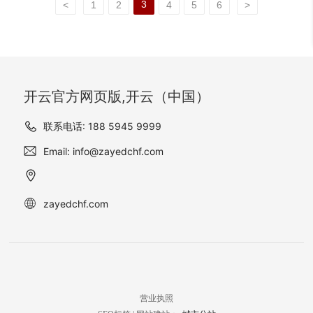
浮雕到拱门的嵌饰，每一处
的美感。
3
<
1
2
4
5
6
>
米黄，作为该项目外墙材料
都是先手绘后纯人工雕刻订
的细节都经由开云官方网页
的选择，为许村别墅赋予了
制而成。所有雕花都取自业
版,开云（中国） 工程部的工
一种独特的贵族气质。这种
主身份地位及家族文化传承
艺师们精雕细琢，展现建筑
金黄色的外墙材料，不仅提
内涵，数字上及比例有特殊
与石材的完美结合。走近莫
升了别墅的整体外观美感，
设计，堪称私人豪宅中的经
斯科大清真寺，你可以看到
更彰显了业主的高贵身份和
典之作。 本项目中，外墙采
开云官方网页版,开云（中国）
阳光在美国灰麻石上跳跃，
品味。
用了天然石材葡萄牙米黄，
石材看似粗犷的表面下蕴含
葡萄牙米黄装饰的欧式别墅
联系电话: 188 5945 9999
着柔和的灰褐色调，似乎在
外观显得豪华大气，在墙
叙说着一个关于信仰与艺术
Email: info@zayedchf.com
面、窗户、窗顶和屋檐等处
的故事。此时，美国灰麻石
有精细的雕花装饰，尽显豪
不仅仅是建筑的一部分，更
华气势。美轮美奂的外墙搭
像是一位时光的见证者，守
配上窗玻璃使得建筑外观看
zayedchf.com
护着这座清真寺的神秘与崇
上去更为生动，整体营造了
高。
一种典雅、浪漫的氛围。
营业执照